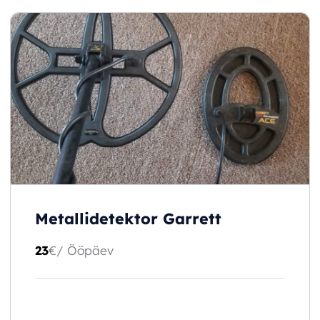
Metallidetektor Garrett
23
€
/ Ööpäev