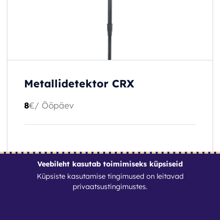
Metallidetektor CRX
8
€
/ Ööpäev
Veebileht kasutab toimimiseks küpsiseid
Küpsiste kasutamise tingimused on leitavad
privaatsustingimustes
.
BRONEERI