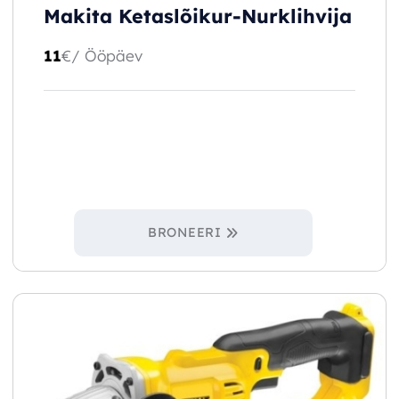
Makita Ketaslõikur-Nurklihvija
11
€
/ Ööpäev
BRONEERI