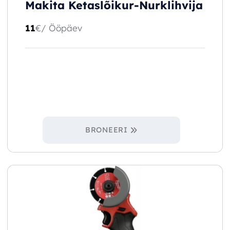
Makita Ketaslõikur-Nurklihvija
11
€
/ Ööpäev
BRONEERI