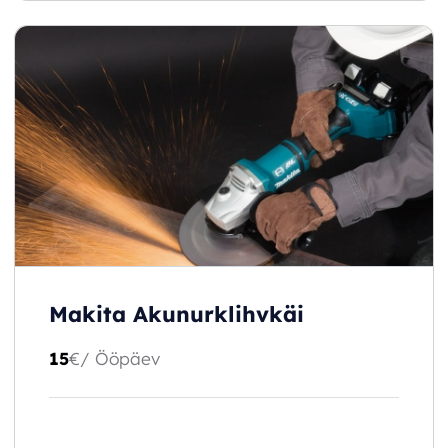
Makita Akunurklihvkäi
15
€
/ Ööpäev