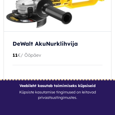
DeWalt AkuNurklihvija
11
€
/ Ööpäev
Veebileht kasutab toimimiseks küpsiseid
Küpsiste kasutamise tingimused on leitavad
privaatsustingimustes
.
BRONEERI