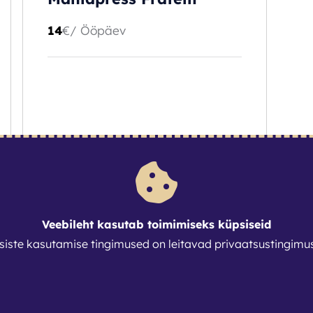
14
€
/ Ööpäev
BRONEERI
Veebileht kasutab toimimiseks küpsiseid
siste kasutamise tingimused on leitavad
privaatsustingimu