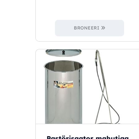
BRONEERI
Pastörisaator mahutiga