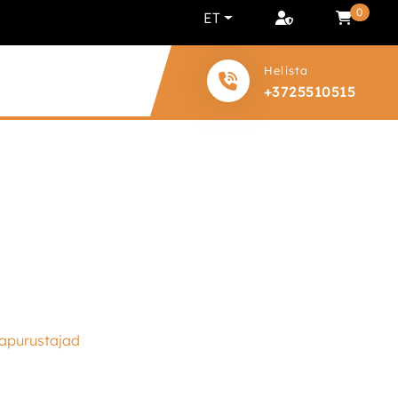
0
ET
Helista
+3725510515
napurustajad