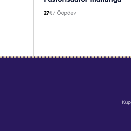
27
€
/ Ööpäev
BRONEERI
Küp