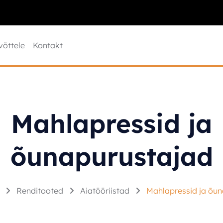
võttele
Kontakt
Mahlapressid ja
õunapurustajad
t
Renditooted
Aiatööriistad
Mahlapressid ja õu