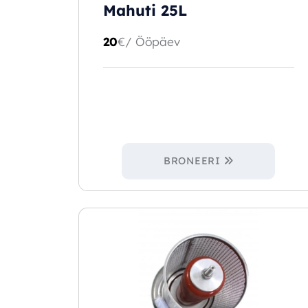
Mahuti 25L
20
€
/ Ööpäev
BRONEERI