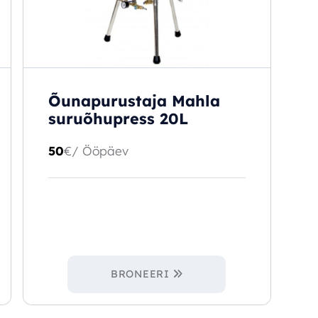
Õunapurustaja Mahla
suruõhupress 20L
50
€
/ Ööpäev
BRONEERI