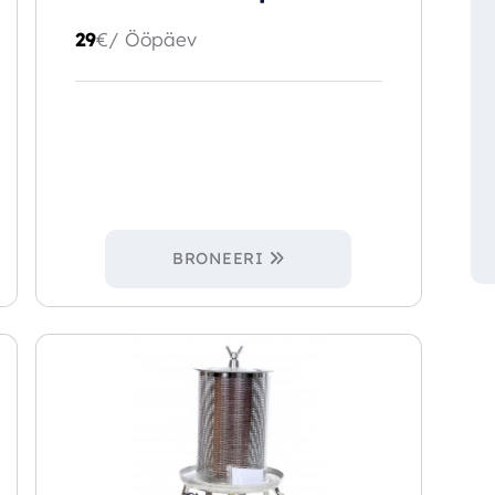
29
€
/ Ööpäev
BRONEERI