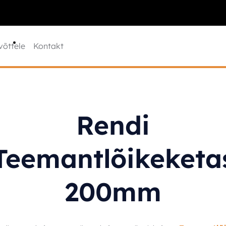
võttele
Kontakt
Rendi
Teemantlõikeketa
200mm