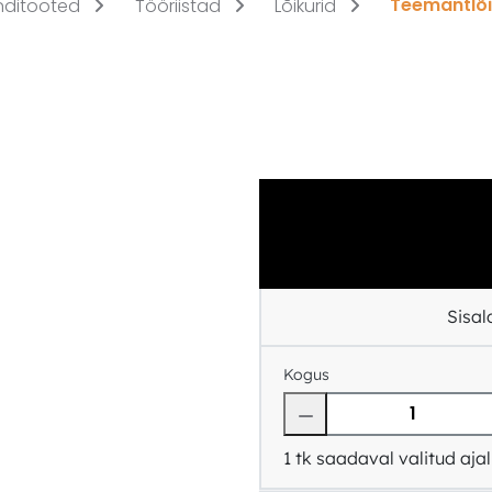
Teemantlõ
nditooted
Tööriistad
Lõikurid
Sisa
Kogus
1
tk saadaval valitud ajal