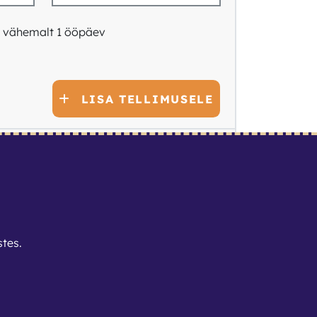
: vähemalt 1 ööpäev
LISA TELLIMUSELE
 tellimuse esitamisel valitavad:
stes
.