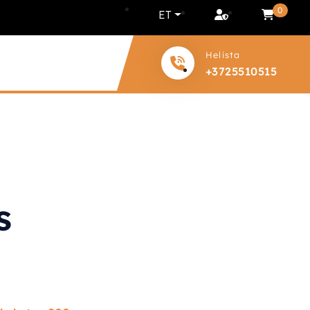
0
ET
Helista
+3725510515
s