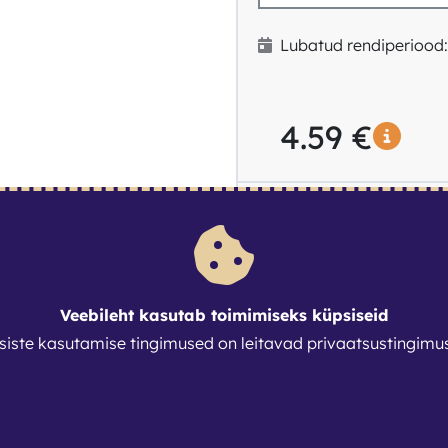
Lubatud rendiperiood
4.59
€
Järgnevad tarneviisid on
Tulen ise järele
0 €
Veebileht kasutab toimimiseks küpsiseid
siste kasutamise tingimused on leitavad
privaatsustingimu