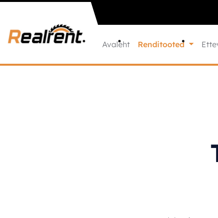
Liigu sisu juurde
Avaleht
Renditooted
Ette