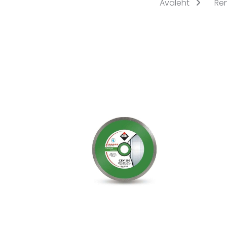
Avaleht
Re