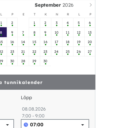
September
L
P
E
T
K
N
R
L
P
1
2
1
2
3
4
5
6
8
9
7
8
9
10
11
12
13
15
16
14
15
16
17
18
19
20
22
23
21
22
23
24
25
26
27
29
30
28
29
30
a tunnikalender
Lõpp
08.08.2026
7:00 - 9:00