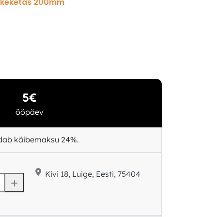
ikeketas 200mm
5€
ööpäev
ldab käibemaksu 24%.
Kivi 18, Luige, Eesti, 75404