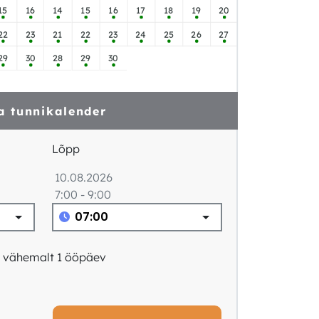
15
16
14
15
16
17
18
19
20
22
23
21
22
23
24
25
26
27
29
30
28
29
30
a tunnikalender
Lõpp
10.08.2026
7:00 - 9:00
: vähemalt 1 ööpäev