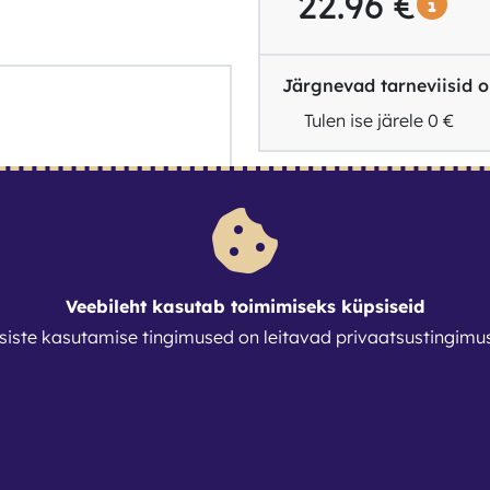
22.96
€
Järgnevad tarneviisid on
Tulen ise järele
0 €
Veebileht kasutab toimimiseks küpsiseid
siste kasutamise tingimused on leitavad
privaatsustingimu