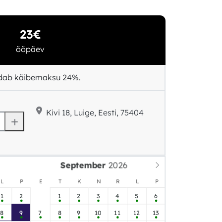
23€
ööpäev
ldab käibemaksu 24%.
Kivi 18, Luige, Eesti, 75404
September
L
P
E
T
K
N
R
L
P
1
2
1
2
3
4
5
6
8
9
7
8
9
10
11
12
13