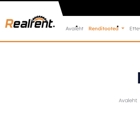
Liigu sisu juurde
Avaleht
Renditooted
Ette
Avaleht