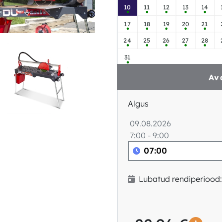
10
11
12
13
14
17
18
19
20
21
24
25
26
27
28
31
Av
Algus
09.08.2026
7:00 - 9:00
Lubatud rendiperiood