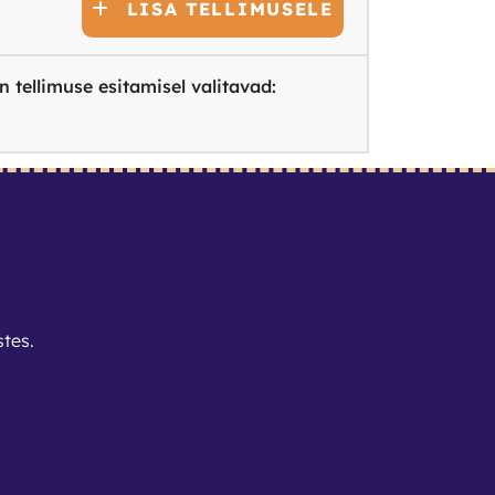
LISA TELLIMUSELE
 tellimuse esitamisel valitavad:
stes
.
Lehed