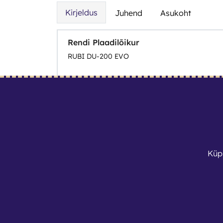
Kirjeldus
Juhend
Asukoht
Rendi Plaadilõikur
RUBI DU-200 EVO
Küp
Tingimused
Kontaktid