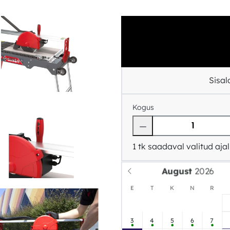
Sisa
Kogus
1
tk saadaval valitud ajal
August
E
T
K
N
R
3
4
5
6
7