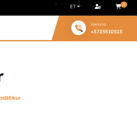
0
ET
Helista
+3725510515
r
adilõikur