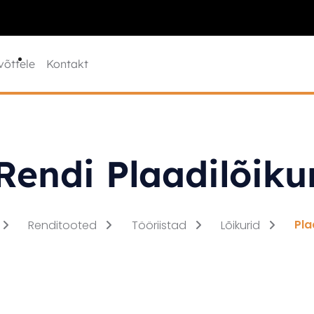
võttele
Kontakt
Rendi Plaadilõiku
Pla
Renditooted
Tööriistad
Lõikurid