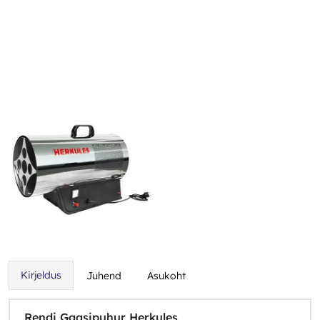
Kirjeldus
Juhend
Asukoht
Rendi Gaasipuhur Herkules