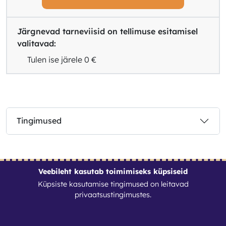
Järgnevad tarneviisid on tellimuse esitamisel
valitavad:
Tulen ise järele
0 €
Tingimused
Veebileht kasutab toimimiseks küpsiseid
Küpsiste kasutamise tingimused on leitavad
Kontaktid
privaatsustingimustes
.
Realagent oü
Reg. nr: 12977763