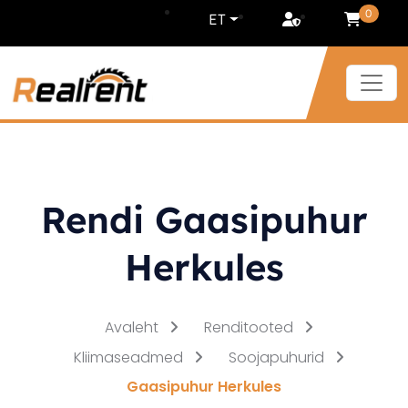
Liigu sisu juurde
0
ET
Rendi Gaasipuhur
Herkules
Avaleht
Renditooted
Kliimaseadmed
Soojapuhurid
Gaasipuhur Herkules