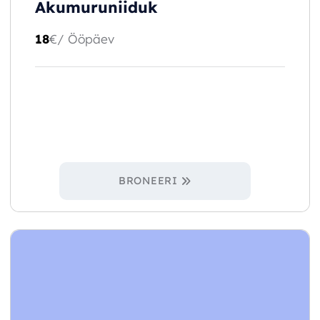
Akumuruniiduk
18
€
/ Ööpäev
BRONEERI