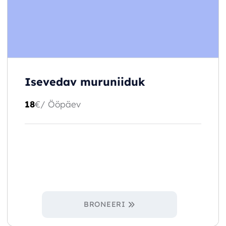
Isevedav muruniiduk
18
€
/ Ööpäev
BRONEERI