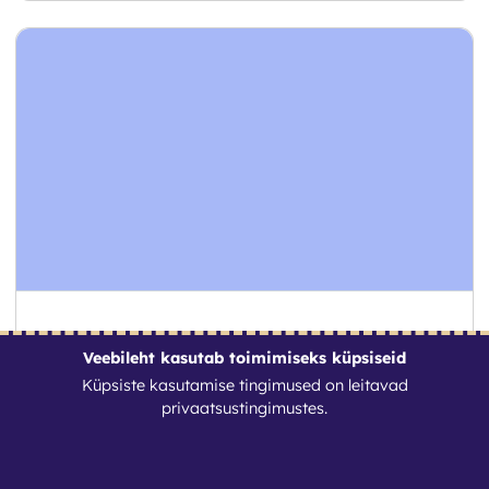
Muruniiduk
Veebileht kasutab toimimiseks küpsiseid
Küpsiste kasutamise tingimused on leitavad
17
€
/ Ööpäev
privaatsustingimustes
.