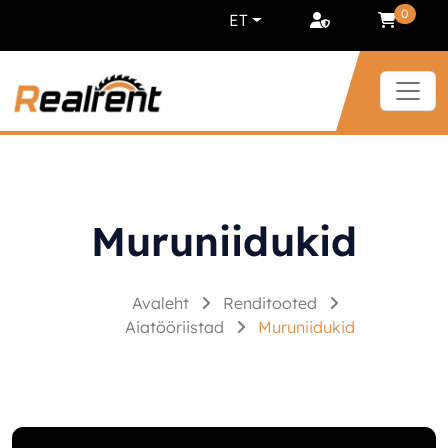
Liigu sisu juurde
0
ET
Muruniidukid
Avaleht
Renditooted
Aiatööriistad
Muruniidukid