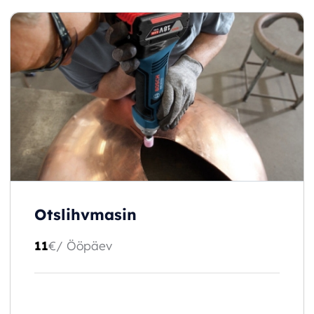
Otslihvmasin
11
€
/ Ööpäev